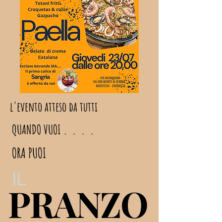
l'evento atteso da tutti
QUANDO VUOI . . . .
ORA PUOI
IL
PRANZO
PRANZO