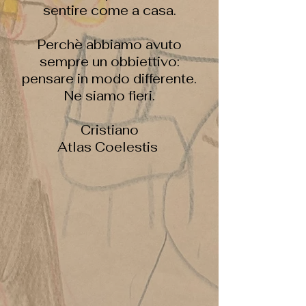
sentire come a casa.
Perchè abbiamo avuto
sempre un obbiettivo:
pensare in modo differente.
Ne siamo fieri.
Cristiano
Atlas Coelestis