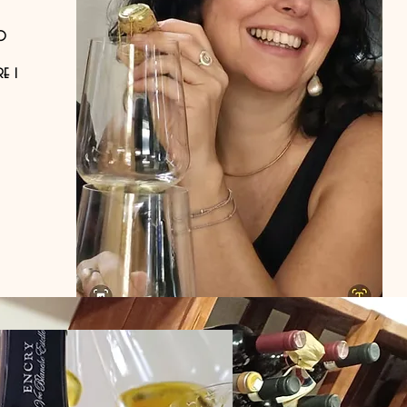
io
e i