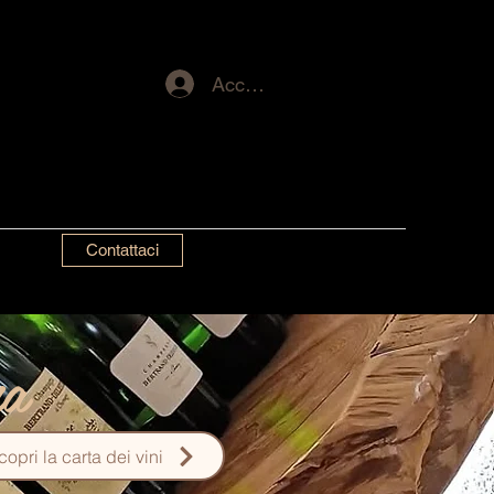
Accedi
Contattaci
a
copri la carta dei vini